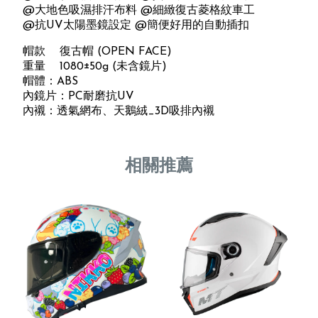
@大地色吸濕排汗布料 @細緻復古菱格紋車工
@抗UV太陽墨鏡設定 @簡便好用的自動插扣
帽款 復古帽 (OPEN FACE)
重量 1080±50g (未含鏡片)
帽體：ABS
內鏡片：PC耐磨抗UV
內襯：透氣網布、天鵝絨_3D吸排內襯