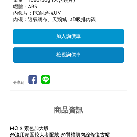
重量 1080±50g (未含鏡片)
帽體：ABS
內鏡片：PC耐磨抗UV
內襯：透氣網布、天鵝絨_3D吸排內襯
檢視詢價車
分享到
商品資訊
MO-2 素色加大版
@適用頭圍較大者配戴 @質樸肌肉線條復古帽