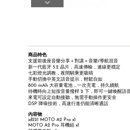
商品特色
支援前後座音樂分享＋對講＋音樂/導航混音
新一代藍牙 5.2 晶片，高速傳輸，連線更穩定
七彩燈光調教，夜間騎乘更吸睛
手動切換中英文語音提示，輕鬆自如
800 mAh 大容量電池，一次充電，持久續航
待機時向上短按音量撥桿 2 下，即可一鍵喚醒語
來電可設定自動接聽，無需手動操作更安全
DSP 降噪技術，高速行進仍能清晰通話
內容物
id221 MOTO A2 Pro x1
MOTO A2 Pro 耳機組 x1