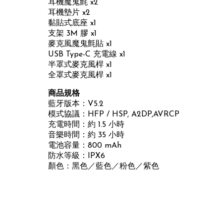
耳機魔鬼氈 x2
耳機墊片 x2
黏貼式底座 x1
支架 3M 膠 x1
麥克風魔鬼氈貼 x1
USB Type-C 充電線 x1
半罩式麥克風桿 x1
全罩式麥克風桿 x1
商品規格
藍牙版本：V5.2
模式協議：HFP / HSP, A2DP,AVRCP
充電時間：約 1.5 小時
音樂時間：約 35 小時
電池容量：800 mAh
防水等級：IPX6
顏色：黑色／藍色／粉色／紫色