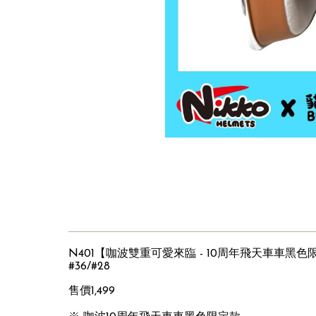
N401【咖波雙重可愛來臨 - 10周年飛天車車黑色
#36/#28
售價1,499