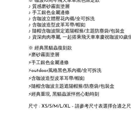
※ 咖波10周年飛天車車黑色限定款
♪ 質感磨砂霧面塗層
♪ 手工銀色金屬邊條
♪ 含咖波立體壓花內襯/全可拆洗
♪ 含咖波造型皮革耳帶/帽釦
♪ 隨帽含咖波限定遮陽帽簷/主題防塵袋/包裝盒
♪ 資深肉肉專屬, 一起搭乘飛天車車慶祝咖波10歲生
※ 經典黑貓蟲復刻款
⚡磨砂霧面塗層
⚡手工銀色金屬邊條
⚡outdoor風格黑色系內襯/全可拆洗
⚡含咖波造型皮革耳帶/帽釦
⚡隨帽含咖波主題遮陽帽簷/防塵袋/包裝盒
⚡經典重現, 黑貓蟲派怦然心動時刻
尺寸 : XS/S/M/L/XL - 請參考尺寸表選擇合適之