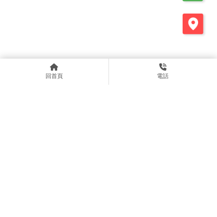
回首頁
電話
0426313179
@363vfsgn
bmw9990012@icloud.com
台中市沙鹿區台灣大道七段68號