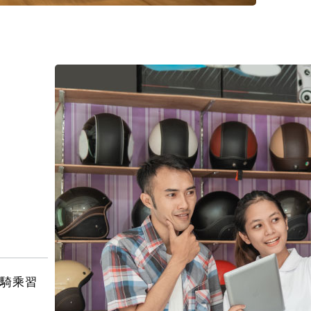
的騎乘習
。